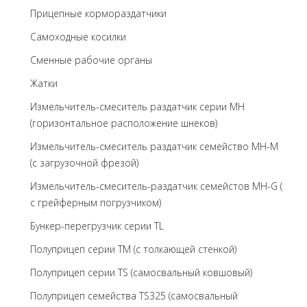
Прицепные кормораздатчики
Самоходные косилки
Сменные рабочие органы
Жатки
Измельчитель-смеситель раздатчик серии MH
(горизонтальное расположение шнеков)
Измельчитель-смеситель раздатчик семейство MH-M
(с загрузочной фрезой)
Измельчитель-смеситель-раздатчик семейстов MH-G (
с грейферным погрузчиком)
Бункер-перегрузчик серии TL
Полуприцеп серии TM (с толкающей стенкой)
Полуприцеп серии TS (самосвальный ковшовый)
Полуприцеп семейства TS325 (самосвальный