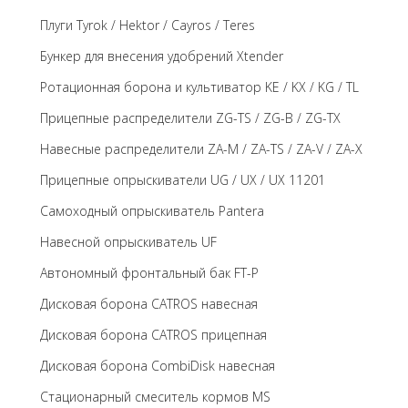
Плуги Tyrok / Hektor / Cayros / Teres
Бункер для внесения удобрений Xtender
Ротационная борона и культиватор KE / KX / KG / TL
Прицепные распределители ZG-TS / ZG-B / ZG-TX
Навесные распределители ZA-M / ZA-TS / ZA-V / ZA-X
Прицепные опрыскиватели UG / UX / UX 11201
Самоходный опрыскиватель Pantera
Навесной опрыскиватель UF
Автономный фронтальный бак FT-P
Дисковая борона CATROS навесная
Дисковая борона CATROS прицепная
Дисковая борона CombiDisk навесная
Стационарный смеситель кормов MS