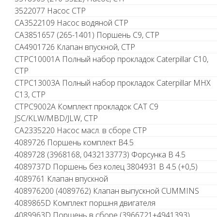
3522077 Насос СТР
CA3522109 Насос водяной СТР
CA3851657 (265-1401) Поршень С9, CTР
CA4901726 Клапан впускной, CTP
CTPC10001A Полный набор прокладок Caterpillar C10,
СТР
CTPC13003A Полный набор прокладок Caterpillar MHX
C13, СТР
CTPC9002A Комплект прокладок САТ С9
JSC/KLW/MBD/JLW, CTP
СА2335220 Насос масл. в сборе СТР
4089726 Поршень комплект B4.5
4089728 (3968168, 0432133773) Форсунка B 4.5
4089737D Поршень без колец 3804931 В 4.5 (+0,5)
4089761 Клапан впускной
408976200 (4089762) Клапан выпускной CUMMINS
4089865D Комплект поршня двигателя
4089963D Поршень в сборе (3966721+4941393)