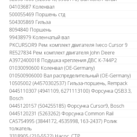
04103687 Коленвал
500055469 Поршень стд
504305869 Гильза
8094840 Поршень
99438979 Коленчатый вал
PKCURSOR9 Рем. комплект двигателя Iveco Cursor 9
RE527834 Рем. комплект двигателя John Deere
A3972400018 Подушка крепления ДВС К-744Р2
01030090600 Коленвал (OE-Germany)
010500906000 Вал распределительный (OE-Germany)
10505002 (A4570302537) Гильза-поршень, Rempack
0445110307 (4941109, 6271113100) Форсунка QSB3.3,
Bosch
0445120157 (504255185) Форсунка Cursor9, Bosch
0445120231 (5263262) Форсунка Common Rail
CA5754995 (3844172, 4535998, 163-2437) Ролик
толкатель
3318905 (210-5522) Насос, CTP