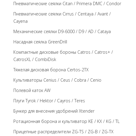
Пневматические сеялки Citan / Primera DMC / Condor
Пневматические сеялки Cirrus / Centaya / Avant /
Cayena
Механические сеялки D9-6000 / D9 / AD / Cataya
Насадная сеялка GreenDrill
Компактные дисковые бороны Catros / Catros+ /
CatrosXL / CombiDisk
Тяжелая дисковая борона Certos-2TX
Культиваторы Cenius / Ceus / Cobra / Cenio
Полевой каток AW
Плуги Tyrok / Hektor / Cayros / Teres
Бункер для внесения удобрений Xtender
Ротационная борона и культиватор KE / KX / KG / TL
Прицепные распределители ZG-TS / ZG-B / ZG-TX