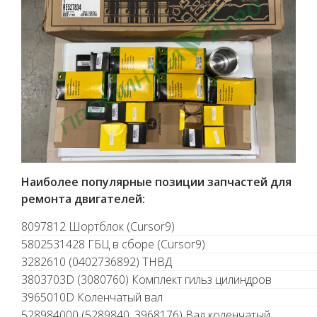
Наиболее популярные позиции запчастей для
ремонта двигателей:
8097812 Шортблок (Cursor9)
5802531428 ГБЦ в сборе (Cursor9)
3282610 (0402736892) ТНВД
3803703D (3080760) Комплект гильз цилиндров
3965010D Коленчатый вал
528984000 (5289840, 3968176) Вал коленчатый