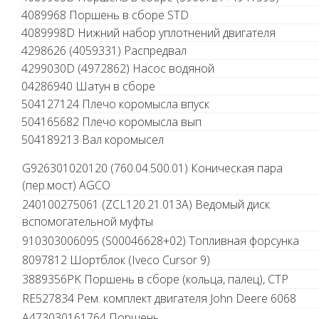
4089968 Поршень в сборе STD
4089998D Нижний набор уплотнений двигателя
4298626 (4059331) Распредвал
4299030D (4972862) Насос водяной
04286940 Шатун в сборе
504127124 Плечо коромысла впуск
504165682 Плечо коромысла вып
504189213 Вал коромысел
G926301020120 (760.04.500.01) Коническая пара
(пер.мост) AGCO
240100275061 (ZCL120.21.013A) Ведомый диск
вспомогательной муфты
910303006095 (S00046628+02) Топливная форсунка
8097812 Шортблок (Iveco Cursor 9)
3889356PK Поршень в сборе (кольца, палец), CTP
RE527834 Рем. комплект двигателя John Deere 6068
A473030161764 Поршень