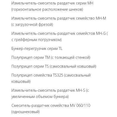
Измельчитель-смеситель раздатчик серии MH
(горизонтальное расположение шнеков)
Измельчитель-смеситель раздатчик семейство MH-M
(с загрузочной фрезой)
Измельчитель-смеситель-раздатчик семейстов MH-G (
с грейферным погрузчиком)
Бункер-перегрузчик серии TL
Полуприцеп серии TM (с толкающей стенкой)
Полуприцеп серии TS (самосвальный ковшовый)
Полуприцеп семейства TS325 (самосвальный
ковшовый)
Измельчитель-смеситель раздатчик MH-S (с
увеличенным объемом бункера)
Смеситель-раздатчик семейства MV 060/110
(одношнековый)