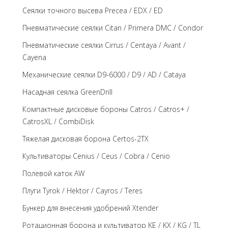
Сеялки точного высева Precea / EDX / ED
Пневматические сеялки Citan / Primera DMC / Condor
Пневматические сеялки Cirrus / Centaya / Avant /
Cayena
Механические сеялки D9-6000 / D9 / AD / Cataya
Насадная сеялка GreenDrill
Компактные дисковые бороны Catros / Catros+ /
CatrosXL / CombiDisk
Тяжелая дисковая борона Certos-2TX
Культиваторы Cenius / Ceus / Cobra / Cenio
Полевой каток AW
Плуги Tyrok / Hektor / Cayros / Teres
Бункер для внесения удобрений Xtender
Ротационная борона и культиватор KE / KX / KG / TL