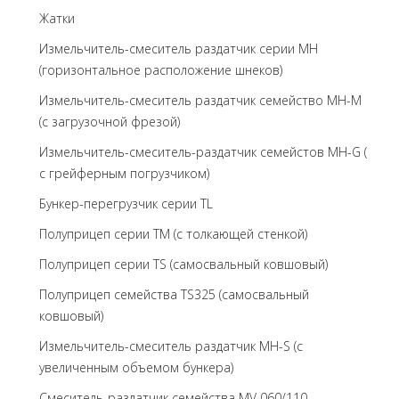
Жатки
Измельчитель-смеситель раздатчик серии MH
(горизонтальное расположение шнеков)
Измельчитель-смеситель раздатчик семейство MH-M
(с загрузочной фрезой)
Измельчитель-смеситель-раздатчик семейстов MH-G (
с грейферным погрузчиком)
Бункер-перегрузчик серии TL
Полуприцеп серии TM (с толкающей стенкой)
Полуприцеп серии TS (самосвальный ковшовый)
Полуприцеп семейства TS325 (самосвальный
ковшовый)
Измельчитель-смеситель раздатчик MH-S (с
увеличенным объемом бункера)
Смеситель-раздатчик семейства MV 060/110