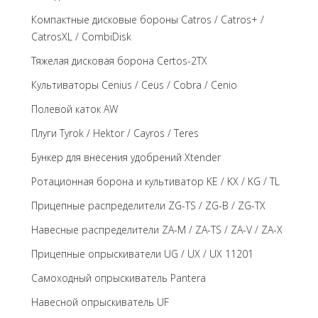
Компактные дисковые бороны Catros / Catros+ /
CatrosXL / CombiDisk
Тяжелая дисковая борона Certos-2TX
Культиваторы Cenius / Ceus / Cobra / Cenio
Полевой каток AW
Плуги Tyrok / Hektor / Cayros / Teres
Бункер для внесения удобрений Xtender
Ротационная борона и культиватор KE / KX / KG / TL
Прицепные распределители ZG-TS / ZG-B / ZG-TX
Навесные распределители ZA-M / ZA-TS / ZA-V / ZA-X
Прицепные опрыскиватели UG / UX / UX 11201
Самоходный опрыскиватель Pantera
Навесной опрыскиватель UF