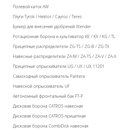
Полевой каток AW
Плуги Tyrok / Hektor / Cayros / Teres
Бункер для внесения удобрений Xtender
Ротационная борона и культиватор KE / KX / KG / TL
Прицепные распределители ZG-TS / ZG-B / ZG-TX
Навесные распределители ZA-M / ZA-TS / ZA-V / ZA-X
Прицепные опрыскиватели UG / UX / UX 11201
Самоходный опрыскиватель Pantera
Навесной опрыскиватель UF
Автономный фронтальный бак FT-P
Дисковая борона CATROS навесная
Дисковая борона CATROS прицепная
Дисковая борона CombiDisk навесная