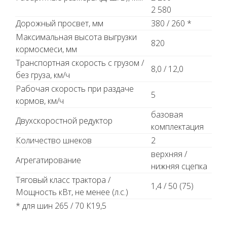
2 580
Дорожный просвет, мм
380 / 260 *
Максимальная высота выгрузки
820
кормосмеси, мм
Транспортная скорость с грузом /
8,0 / 12,0
без груза, км/ч
Рабочая скорость при раздаче
5
кормов, км/ч
базовая
Двухскоростной редуктор
комплектация
Количество шнеков
2
верхняя /
Агрегатирование
нижняя сцепка
Тяговый класс трактора /
1,4 / 50 (75)
Мощность кВт, не менее (л.с.)
* для шин 265 / 70 К19,5