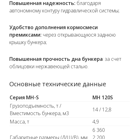
Повышенная надежность:
благодаря
автономному контуру гидравлической системы;
Удобство дополнения кормосмеси
премиксами:
через открывающуюся заднюю
крышку бункера;
Повышенная прочность дна бункера
: за счет
облицовки нержавеющей сталью.
Основные технические данные
Серия MH-S
MH 120S
Грузоподъемность, т /
14 / 12,8
Вместимость бункера, м3
Масса, т
4,9
6 360
Габаритные размеры (Д/Ш/В), мм
2 200