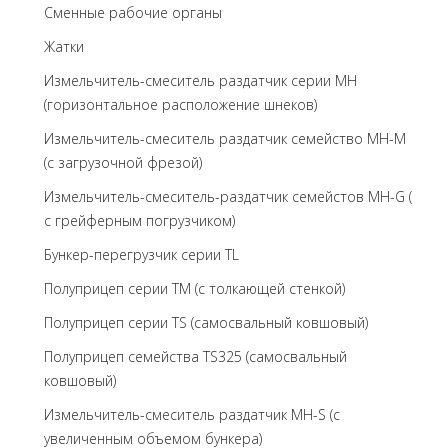
Сменные рабочие органы
Жатки
Измельчитель-смеситель раздатчик серии MH
(горизонтальное расположение шнеков)
Измельчитель-смеситель раздатчик семейство MH-M
(с загрузочной фрезой)
Измельчитель-смеситель-раздатчик семейстов MH-G (
с грейферным погрузчиком)
Бункер-перегрузчик серии TL
Полуприцеп серии TM (с толкающей стенкой)
Полуприцеп серии TS (самосвальный ковшовый)
Полуприцеп семейства TS325 (самосвальный
ковшовый)
Измельчитель-смеситель раздатчик MH-S (с
увеличенным объемом бункера)