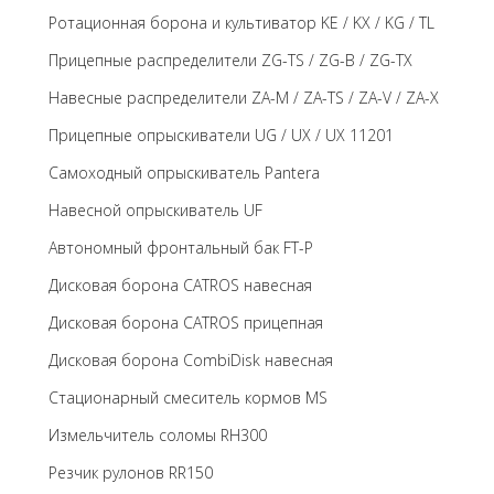
Ротационная борона и культиватор KE / KX / KG / TL
Прицепные распределители ZG-TS / ZG-B / ZG-TX
Навесные распределители ZA-M / ZA-TS / ZA-V / ZA-X
Прицепные опрыскиватели UG / UX / UX 11201
Самоходный опрыскиватель Pantera
Навесной опрыскиватель UF
Автономный фронтальный бак FT-P
Дисковая борона CATROS навесная
Дисковая борона CATROS прицепная
Дисковая борона CombiDisk навесная
Стационарный смеситель кормов MS
Измельчитель соломы RH300
Резчик рулонов RR150