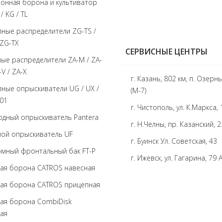
онная борона и культиватор
 / KG / TL
ные распределители ZG-TS /
 ZG-TX
СЕРВИСНЫЕ ЦЕНТРЫ
ые распределители ZA-M / ZA-
-V / ZA-X
г. Казань, 802 км, п. Озерн
ные опрыскиватели UG / UX /
(М-7)
01
г. Чистополь, ул. К.Маркса,
дный опрыскиватель Pantera
г. Н.Челны, пр. Казанский, 
ой опрыскиватель UF
г. Буинск Ул. Советская, 43
мный фронтальный бак FT-P
г. Ижевск, ул. Гагарина, 79 
ая борона CATROS навесная
ая борона CATROS прицепная
ая борона CombiDisk
ая