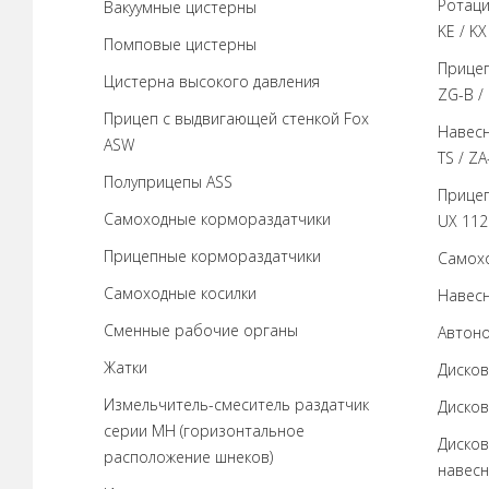
Ротаци
Вакуумные цистерны
KE / KX
Помповые цистерны
Прицеп
Цистерна высокого давления
ZG-B /
Прицеп с выдвигающей стенкой Fox
Навесн
ASW
TS / ZA
Полуприцепы ASS
Прицеп
Самоходные кормораздатчики
UX 112
Прицепные кормораздатчики
Самохо
Самоходные косилки
Навесн
Сменные рабочие органы
Автоно
Жатки
Дисков
Измельчитель-смеситель раздатчик
Дисков
серии MH (горизонтальное
Дисков
расположение шнеков)
навесн