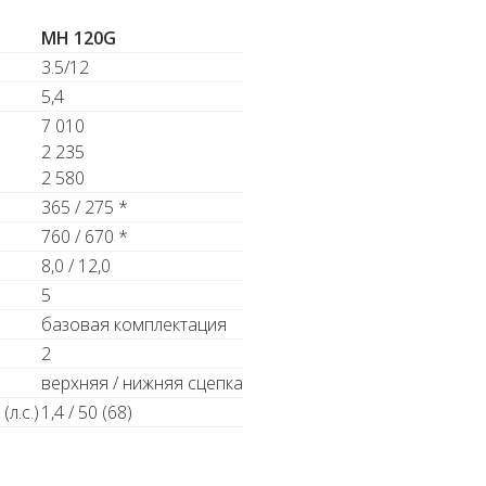
MH 120G
3.5/12
5,4
7 010
2 235
2 580
365 / 275 *
760 / 670 *
8,0 / 12,0
5
базовая комплектация
2
верхняя / нижняя сцепка
л.с.)
1,4 / 50 (68)