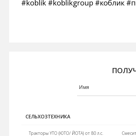
#koblik #koblikgroup #коблик
#п
ПОЛУЧ
СЕЛЬХОЗТЕХНИКА
Тракторы YTO (ЮТО/ ЙОТА) от 80 л.с.
Cмесит