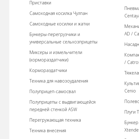
Приставки
Пневма
Самоходная косилка Чулпан
Centaya
Самоходные косилки и жатки
Механи
AD / C
Бункеры-перегрузчики и
универсальные сельхозприцепы
Насадн
Миксеры и измельчители
Компак
(кормораздатчики)
/ Catr
Кормораздатчики
Тяжела
Техника для навозоудаления
Культи
Cenio
Полуприцеп-самосвал
Полево
Полуприцепы с выдвигающейся
передней стенкой ASW
Плуги T
Перегружающая техника
Бункер
Xtende
Техника внесения