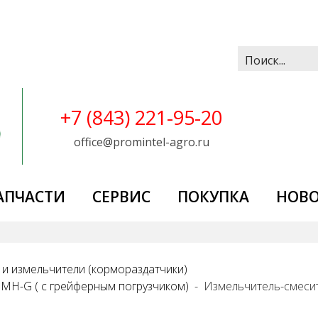
Искать...
+7 (843) 221-95-20
office@promintel-agro.ru
АПЧАСТИ
СЕРВИС
ПОКУПКА
НОВ
и измельчители (кормораздатчики)
 MH-G ( с грейферным погрузчиком)
Измельчитель-смеси