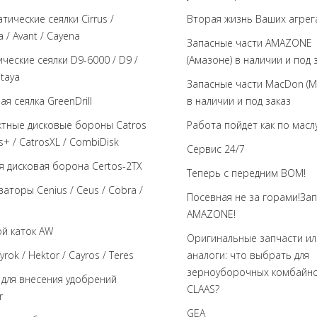
тические сеялки Cirrus /
Вторая жизнь Ваших агрег
 / Avant / Cayena
Запасные части AMAZONE
ческие сеялки D9-6000 / D9 /
(Амазоне) в наличии и под 
ataya
Запасные части MacDon (М
ая сеялка GreenDrill
в наличии и под заказ
тные дисковые бороны Catros
Работа пойдет как по масл
os+ / CatrosXL / CombiDisk
Сервис 24/7
я дисковая борона Certos-2TX
Теперь с передним BOM!
ваторы Cenius / Ceus / Cobra /
Посевная не за горами!За
AMAZONE!
й каток AW
Оригинальные запчасти ил
yrok / Hektor / Cayros / Teres
аналоги: что выбрать для
зерноуборочных комбайн
 для внесения удобрений
CLAAS?
r
GEA