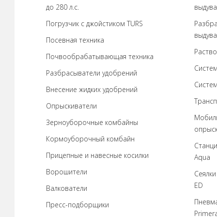
до 280 л.с.
выдув
Погрузчик с джойстиком TURS
Разбра
выдува
Посевная техника
Раство
Почвообрабатывающая техника
Систем
Разбрасыватели удобрений
Систем
Внесение жидких удобрений
Трансп
Опрыскиватели
Мобил
Зерноуборочные комбайны
опрыс
Кормоуборочный комбайн
Станци
Прицепные и навесные косилки
Aqua
Ворошители
Сеялки
ED
Валкователи
Пневма
Пресс-подборщики
Primer