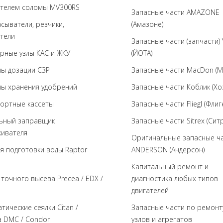
ателем соломы MV300RS
Запасные части AMAZONE
сыватели, резчики,
(Амазоне)
тели
Запасные части (запчасти)
рные узлы КАС и ЖКУ
(ЙОТА)
ы дозации СЗР
Запасные части MacDon (М
ы хранения удобрений
Запасные части Коблик (Хо
ортные кассеты
Запасные части Fliegl (Флиг
ьный заправщик
Запасные части Sitrex (Ситр
кивателя
Оригинальные запасные ч
я подготовки воды Raptor
ANDERSON (Андерсон)
Капитальный ремонт и
 точного высева Precea / EDX /
диагностика любых типов
двигателей
тические сеялки Citan /
Запасные части по ремонт
a DMC / Condor
узлов и агрегатов