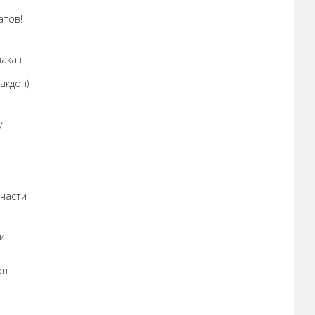
атов!
заказ
акдон)
у
пчасти
и
ов