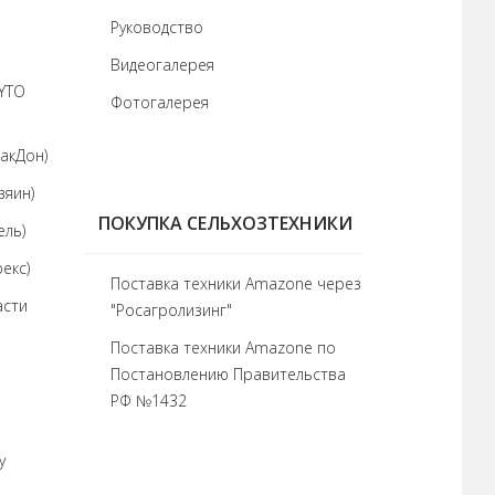
Руководство
Видеогалерея
 YTO
Фотогалерея
акДон)
зяин)
ПОКУПКА СЕЛЬХОЗТЕХНИКИ
ель)
екс)
Поставка техники Amazone через
асти
"Росагролизинг"
Поставка техники Amazone по
Постановлению Правительства
РФ №1432
у