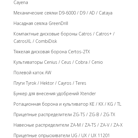
Cayena
Механические сеялки D9-6000 / D9 / AD / Cataya
Насадная сеялка GreenDrill
Компактные дисковые бороны Catros / Catros+ /
CatrosXL / CombiDisk
Тяжелая дисковая борона Certos-2TX
Культиваторы Cenius / Ceus / Cobra / Cenio
Полевой каток AW
Плуги Tyrok / Hektor / Cayros / Teres
Бункер для внесения удобрений Xtender
Ротационная борона и культиватор KE / KX / KG / TL
Прицепные распределители ZG-TS / ZG-B / ZG-TX
Навесные распределители ZA-M / ZA-TS / ZA-V / ZA-X
Прицепные опрыскиватели UG / UX / UX 11201