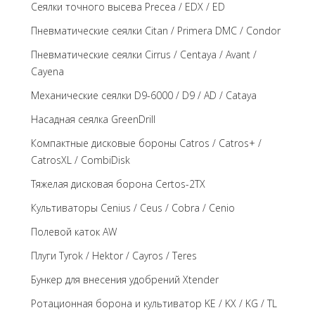
Сеялки точного высева Precea / EDX / ED
Пневматические сеялки Citan / Primera DMC / Condor
Пневматические сеялки Cirrus / Centaya / Avant /
Cayena
Механические сеялки D9-6000 / D9 / AD / Cataya
Насадная сеялка GreenDrill
Компактные дисковые бороны Catros / Catros+ /
CatrosXL / CombiDisk
Тяжелая дисковая борона Certos-2TX
Культиваторы Cenius / Ceus / Cobra / Cenio
Полевой каток AW
Плуги Tyrok / Hektor / Cayros / Teres
Бункер для внесения удобрений Xtender
Ротационная борона и культиватор KE / KX / KG / TL