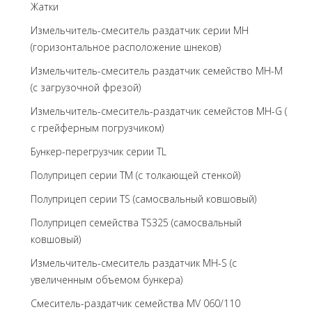
Жатки
Измельчитель-смеситель раздатчик серии MH
(горизонтальное расположение шнеков)
Измельчитель-смеситель раздатчик семейство MH-M
(с загрузочной фрезой)
Измельчитель-смеситель-раздатчик семейстов MH-G (
с грейферным погрузчиком)
Бункер-перегрузчик серии TL
Полуприцеп серии TM (с толкающей стенкой)
Полуприцеп серии TS (самосвальный ковшовый)
Полуприцеп семейства TS325 (самосвальный
ковшовый)
Измельчитель-смеситель раздатчик MH-S (с
увеличенным объемом бункера)
Смеситель-раздатчик семейства MV 060/110