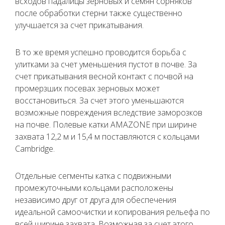
всходов падалицы зерновых и семян сорняков
после обработки стерни также существенно
улучшается за счет прикатывания.
В то же время успешно проводится борьба с
улитками за счет уменьшения пустот в почве. За
счет прикатывания весной контакт с почвой на
промерзших посевах зерновых может
восстановиться. За счет этого уменьшаются
возможные повреждения вследствие заморозков
на почве. Полевые катки AMAZONE при ширине
захвата 12,2 м и 15,4 м поставляются с кольцами
Cambridge.
Отдельные сегменты катка с подвижными
промежуточными кольцами расположены
независимо друг от друга для обеспечения
идеальной самоочистки и копирования рельефа по
всей ширине захвата. Возможная за счет этого