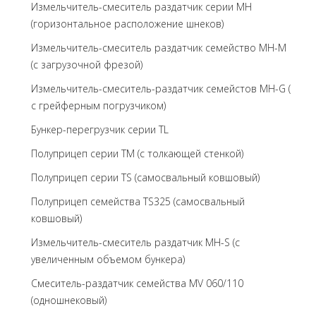
Измельчитель-смеситель раздатчик серии MH
(горизонтальное расположение шнеков)
Измельчитель-смеситель раздатчик семейство MH-M
(с загрузочной фрезой)
Измельчитель-смеситель-раздатчик семейстов MH-G (
с грейферным погрузчиком)
Бункер-перегрузчик серии TL
Полуприцеп серии TM (с толкающей стенкой)
Полуприцеп серии TS (самосвальный ковшовый)
Полуприцеп семейства TS325 (самосвальный
ковшовый)
Измельчитель-смеситель раздатчик MH-S (с
увеличенным объемом бункера)
Смеситель-раздатчик семейства MV 060/110
(одношнековый)