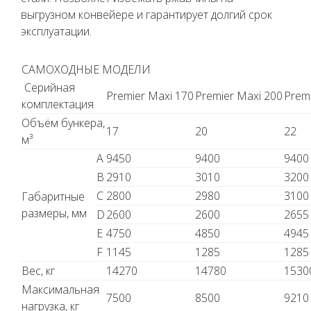
выгрузном конвейере и гарантирует долгий срок
эксплуатации.
САМОХОДНЫЕ МОДЕЛИ
Серийная
Premier Maxi 170
Premier Maxi 200
Prem
комплектация
Объём бункера,
17
20
22
м³
A
9450
9400
9400
B
2910
3010
3200
C
2800
2980
3100
Габаритные
размеры, мм
D
2600
2600
2655
E
4750
4850
4945
F
1145
1285
1285
Вес, кг
14270
14780
1530
Максимальная
7500
8500
9210
нагрузка, кг