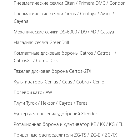
Пневматические сеялки Citan / Primera DMC / Condor
Пневматические сеялки Cirrus / Centaya / Avant /
Cayena
Механические сеялки D9-6000 / D9 / AD / Cataya
Насадная сеялка GreenDrill
Компактные дисковые бороны Catros / Catros+ /
CatrosXL / CombiDisk
Тяжелая дисковая борона Certos-2TX
Культиваторы Cenius / Ceus / Cobra / Cenio
Полевой каток AW
Плуги Tyrok / Hektor / Cayros / Teres
Бункер для внесения удобрений Xtender
Ротационная борона и культиватор KE / KX / KG / TL
Прицепные распределители ZG-TS / ZG-B / ZG-TX