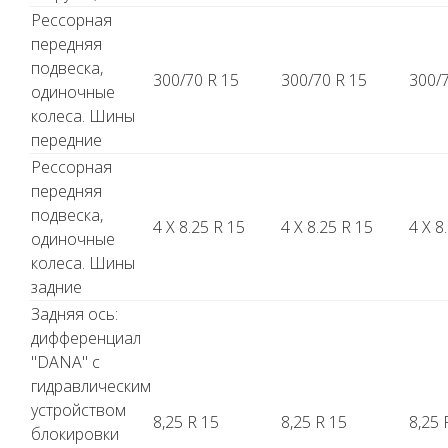
Рессорная
передняя
подвеска,
300/70 R 15
300/70 R 15
300/
одиночные
колеса. Шины
передние
Рессорная
передняя
подвеска,
4 Х 8.25 R 15
4 Х 8.25 R 15
4 Х 8
одиночные
колеса. Шины
задние
Задняя ось:
дифференциал
"DANA" с
гидравлическим
устройством
8,25 R 15
8,25 R 15
8,25 
блокировки