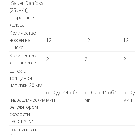
"Sauer Danfoss"
(25км/ч),
спаренные
колёса
Количество
ножей на
12
12
12
шнеке
Количество
2
2
2
контрножей
Шнек с
толщиной
навивки 20 мм
с
от 0 до 44 об/
от 0 до 44 об/
от 0 
гидравлическим
мин
мин
мин
регулятором
скорости
"POCLAIN"
Толщина дна