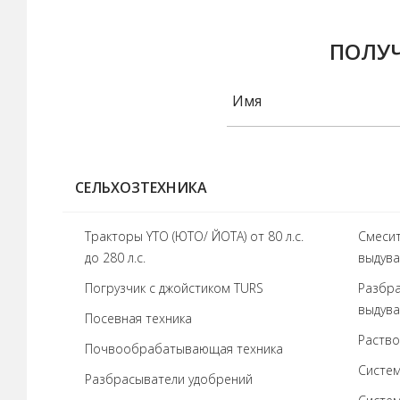
ПОЛУЧ
СЕЛЬХОЗТЕХНИКА
Тракторы YTO (ЮТО/ ЙОТА) от 80 л.с.
Cмесит
до 280 л.с.
выдув
Погрузчик с джойстиком TURS
Разбра
выдува
Посевная техника
Раство
Почвообрабатывающая техника
Систем
Разбрасыватели удобрений