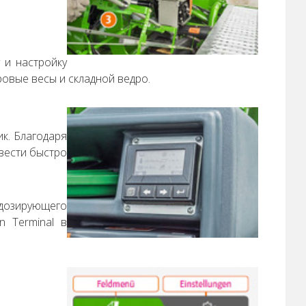
 и настройку
овые весы и складной ведро.
ик. Благодаря
вести быстро
 дозирующего
n Terminal в