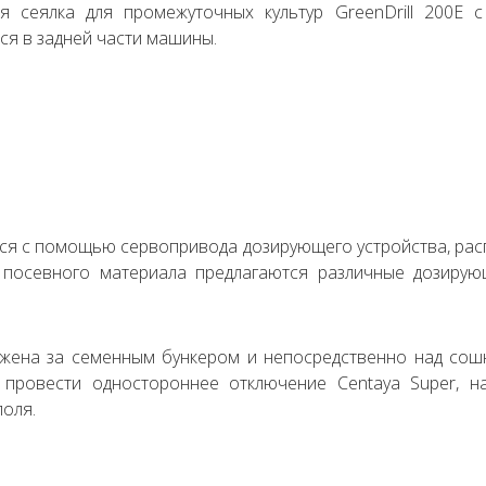
ся сеялка для промежуточных культур GreenDrill 200E
ся в задней части машины.
ся с помощью сервопривода дозирующего устройства, ра
 посевного материала предлагаются различные дозирую
ожена за семенным бункером и непосредственно над сош
 провести одностороннее отключение Centaya Super, н
поля.