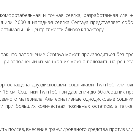
 комфортабельная и точная сеялка, разработанная для 
л или 2.000 л насадная сеялка Centaya представляет со
оптимальный центр тяжести близко к трактору.
, так что заполнение Centaya может производиться без пр
 При заполнении из мешков их можно положить на решет
ор оснащена двухдисковыми сошниками TwinTeC или од
и 15 см. Сошники TwinTeC при давлении до 60кг/сошник пр
севного материала. Альтернативные однодисковые сошник
и при больших количествах поживных остатков, а также
ть подсев, внесение гранулированого средства против улит