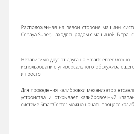
Расположенная на левой стороне машины систе
Cenaya Super, находясь рядом с машиной. В тра
Независимо друг от друга на SmartCenter можно н
использованию универсального обслуживающего 
и просто.
Для проведения калибровки механизатор втсав
устройства и открывает калибровочный клапа
системе SmartCenter можно начать процесс калиб