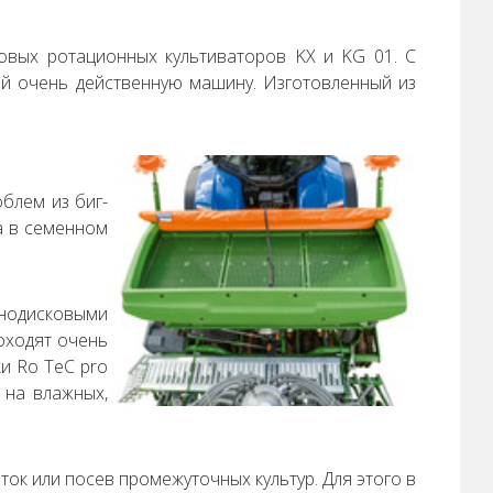
новых ротационных культиваторов KX и KG 01. С
бой очень действенную машину. Изготовленный из
облем из биг-
а в семенном
нодисковыми
оходят очень
и Ro TeC pro
 на влажных,
ок или посев промежуточных культур. Для этого в