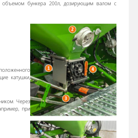
 с объемом бункера 200л, дозирующим валом с
сположенного
щие катушки,
ником. Через
апример, при