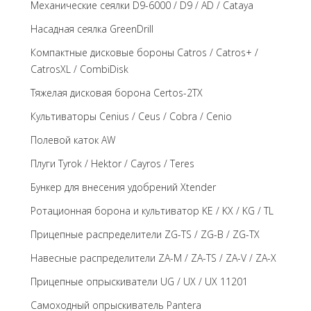
Механические сеялки D9-6000 / D9 / AD / Cataya
Насадная сеялка GreenDrill
Компактные дисковые бороны Catros / Catros+ /
CatrosXL / CombiDisk
Тяжелая дисковая борона Certos-2TX
Культиваторы Cenius / Ceus / Cobra / Cenio
Полевой каток AW
Плуги Tyrok / Hektor / Cayros / Teres
Бункер для внесения удобрений Xtender
Ротационная борона и культиватор KE / KX / KG / TL
Прицепные распределители ZG-TS / ZG-B / ZG-TX
Навесные распределители ZA-M / ZA-TS / ZA-V / ZA-X
Прицепные опрыскиватели UG / UX / UX 11201
Самоходный опрыскиватель Pantera