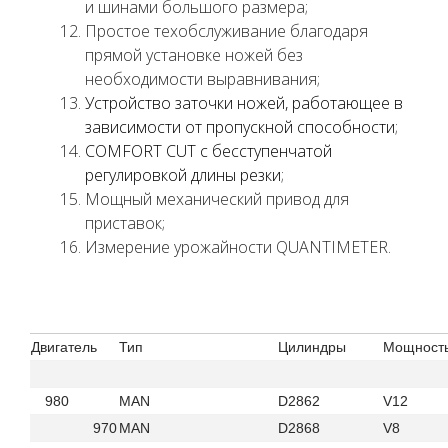
и шинами большого размера;
Простое техобслуживание благодаря
прямой установке ножей без
необходимости выравнивания;
Устройство заточки ножей, работающее в
зависимости от пропускной способности
;
COMFORT CUT с бесступенчатой
регулировкой длины резки
;
Мощный механический привод для
приставок;
Измерение урожайности QUANTIMETER.
Двигатель
Тип
Цилиндры
Мощность
980
MAN
D2862
V1
970
MAN
D2868
V8