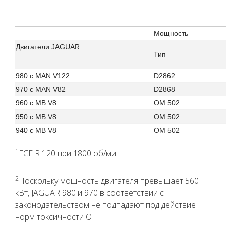
Мощность
Двигатели JAGUAR
Тип
980 с MAN V122
D2862
970 с MAN V82
D2868
960 с MB V8
OM 502
950 с MB V8
OM 502
940 с MB V8
OM 502
1
ECE R 120 при 1800 об/мин
2
Поскольку мощность двигателя превышает 560
кВт, JAGUAR 980 и 970 в соответствии с
законодательством не подпадают под действие
норм токсичности ОГ.