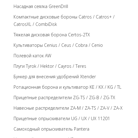
Насадная сеялка GreenDrill
Компактные дисковые бороны Catros / Catros+ /
CatrosXL / CombiDisk
Тяжелая дисковая борона Certos-2TX
Культиваторы Cenius / Ceus / Cobra / Cenio
Полевой каток AW
Плуги Tyrok / Hektor / Cayros / Teres
Бункер для внесения удобрений Xtender
Ротационная борона и культиватор KE / KX / KG / TL
Прицепные распределители ZG-TS / ZG-B / ZG-TX
Навесные распределители ZA-M / ZA-TS / ZA-V / ZA-X
Прицепные опрыскиватели UG / UX / UX 11201
Самоходный опрыскиватель Pantera