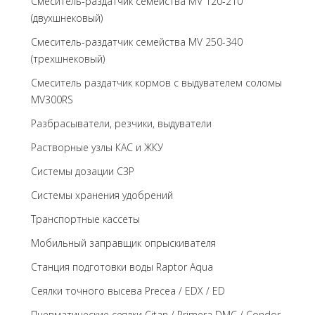
Смеситель-раздатчик семейства MV 120-210
(двухшнековый)
Смеситель-раздатчик семейства MV 250-340
(трехшнековый)
Cмеситель раздатчик кормов с выдувателем соломы
MV300RS
Разбрасыватели, резчики, выдуватели
Растворные узлы КАС и ЖКУ
Системы дозации СЗР
Системы хранения удобрений
Транспортные кассеты
Мобильный заправщик опрыскивателя
Станция подготовки воды Raptor Aqua
Сеялки точного высева Precea / EDX / ED
Пневматические сеялки Citan / Primera DMC / Condor