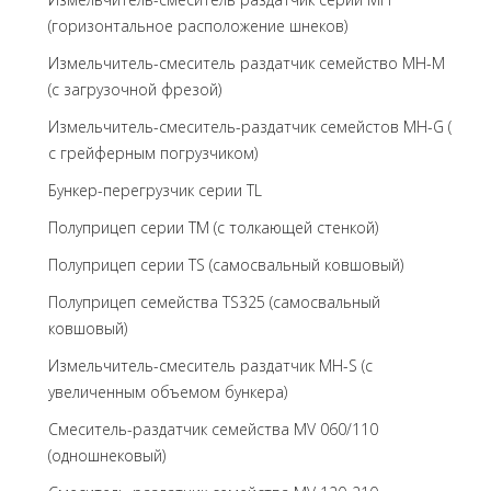
(горизонтальное расположение шнеков)
Измельчитель-смеситель раздатчик семейство MH-M
(с загрузочной фрезой)
Измельчитель-смеситель-раздатчик семейстов MH-G (
с грейферным погрузчиком)
Бункер-перегрузчик серии TL
Полуприцеп серии TM (с толкающей стенкой)
Полуприцеп серии TS (самосвальный ковшовый)
Полуприцеп семейства TS325 (самосвальный
ковшовый)
Измельчитель-смеситель раздатчик MH-S (с
увеличенным объемом бункера)
Смеситель-раздатчик семейства MV 060/110
(одношнековый)