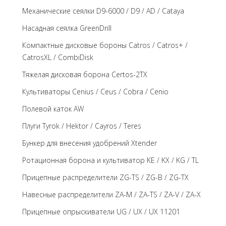
Механические сеялки D9-6000 / D9 / AD / Cataya
Насадная сеялка GreenDrill
Компактные дисковые бороны Catros / Catros+ /
CatrosXL / CombiDisk
Тяжелая дисковая борона Certos-2TX
Культиваторы Cenius / Ceus / Cobra / Cenio
Полевой каток AW
Плуги Tyrok / Hektor / Cayros / Teres
Бункер для внесения удобрений Xtender
Ротационная борона и культиватор KE / KX / KG / TL
Прицепные распределители ZG-TS / ZG-B / ZG-TX
Навесные распределители ZA-M / ZA-TS / ZA-V / ZA-X
Прицепные опрыскиватели UG / UX / UX 11201