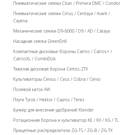
Пневматические сеялки Citan / Primera DMC / Condor
Пневматические сеялки Cirrus / Centaya / Avant /
Cayena
Механические сеялки D9-6000 / D9 / AD / Cataya
Насадная сеялка GreenDrill
Компактные дисковые бороны Catros / Catros+ /
CatrosXL / CombiDisk
Тяжелая дисковая борона Certos-2TX
Культиваторы Cenius / Ceus / Cobra / Cenio
Полевой каток AW
Плуги Tyrok / Hektor / Cayros / Teres
Бункер для внесения удобрений Xtender
Ротационная борона и культиватор KE / KX / KG / TL
Прицепные распределители ZG-TS / ZG-B / ZG-TX