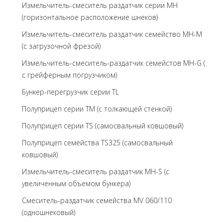
Измельчитель-смеситель раздатчик серии MH
(горизонтальное расположение шнеков)
Измельчитель-смеситель раздатчик семейство MH-M
(с загрузочной фрезой)
Измельчитель-смеситель-раздатчик семейстов MH-G (
с грейферным погрузчиком)
Бункер-перегрузчик серии TL
Полуприцеп серии TM (с толкающей стенкой)
Полуприцеп серии TS (самосвальный ковшовый)
Полуприцеп семейства TS325 (самосвальный
ковшовый)
Измельчитель-смеситель раздатчик MH-S (с
увеличенным объемом бункера)
Смеситель-раздатчик семейства MV 060/110
(одношнековый)